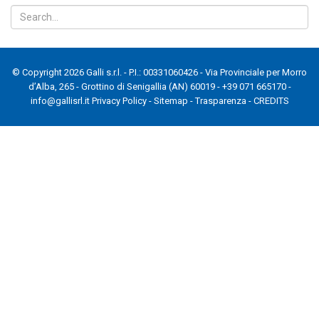
© Copyright 2026 Galli s.r.l. - P.I.: 00331060426 - Via Provinciale per Morro
d’Alba, 265 - Grottino di Senigallia (AN) 60019 - +39 071 665170 -
info@gallisrl.it
Privacy Policy
-
Sitemap
-
Trasparenza
-
CREDITS