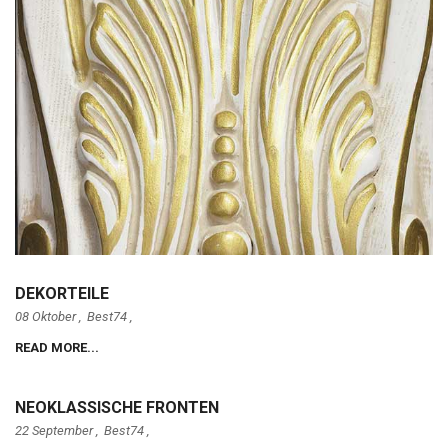
DEKORTEILE
08 Oktober ,
Best74
,
READ MORE...
NEOKLASSISCHE FRONTEN
22 September ,
Best74
,