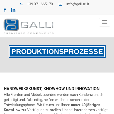
+39 071.665170
info@gallisrl.it
Toggl
navig
PRODUKTIONSPROZESSE
HANDWERKSKUNST, KNOWHOW UND INNOVATION
Alle Fronten und Möbelzubehöre werden nach Kundenwunsch
gefertigt und, falls nötig, helfen wir Ihnen schon in der
Entwicklungsphase . Wir freuen uns Ihnen
unser 40 jähriges
KnowHow
zur Verfügung zu stellen.
Unser Unternehmen verfügt