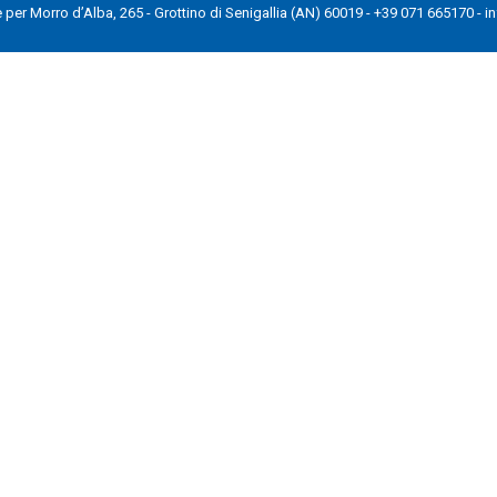
ale per Morro d’Alba, 265 - Grottino di Senigallia (AN) 60019 - +39 071 665170 - in