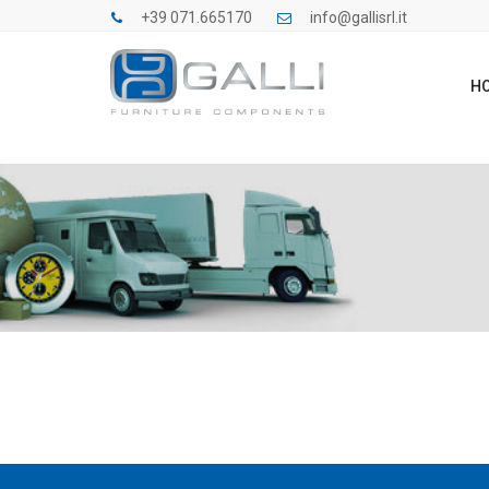
+39 071.665170
info@gallisrl.it
H