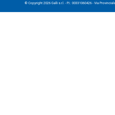
© Copyright 2026 Galli s.r.l. - P.I.: 00331060426 - Via Provinci