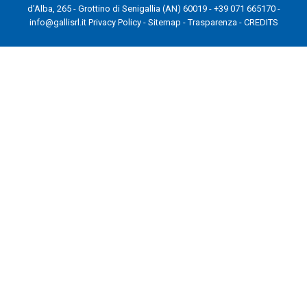
d’Alba, 265 - Grottino di Senigallia (AN) 60019 - +39 071 665170 -
info@gallisrl.it
Privacy Policy
-
Sitemap
-
Trasparenza
-
CREDITS